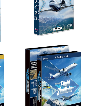
リプライス版
フラ
¥7,800
SOLD OUT
レミアム
Microsoft Flight Simulator : スタンダー
ド 日本語版
¥12,980